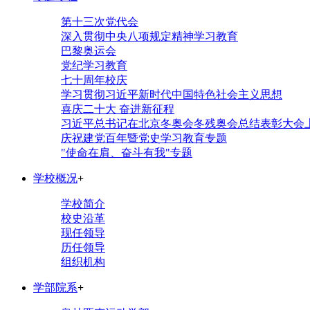
她在中局阶段多次通过变速和角度的调整，扰乱对
排，让丁宁在比赛中始终掌握主动。