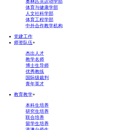
此外，她还能够利用对手的心理波动进行战术设计
为自己争取心理和战术优势。
3、攻守转换与比赛节奏
丁宁的攻守转换能力是她获胜的重要因素之一。在
以应对。
她在快攻与拉球之间的切换自然流畅，每一次转换
中制造得分机会。
同时，丁宁通过对比赛节奏的把控，能够在关键时
从而在心理和技战术上占据优势。
4、心理素质与临场应变
丁宁的心理素质在昨晚比赛中展现得淋漓尽致。在
球，体现了顶尖运动员的心理稳定性。
临场应变能力也是她获胜的关键。面对对手突发的
是调整站位，她都能在瞬间做出最优选择。
这种心理与策略的结合，使得她在比赛后半段仍然